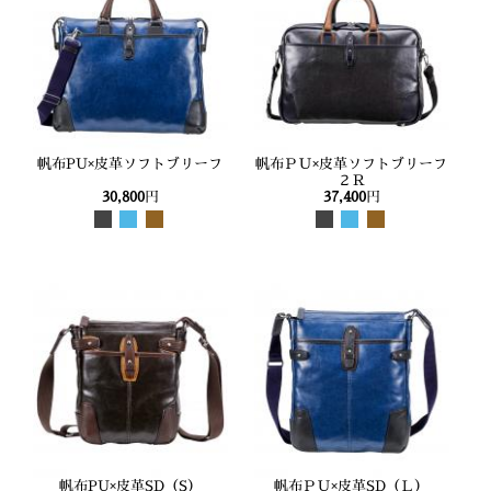
帆布PU×皮革ソフトブリーフ
帆布ＰＵ×皮革ソフトブリーフ
２Ｒ
30,800
円
37,400
円
帆布PU×皮革SD（S）
帆布ＰＵ×皮革SD（Ｌ）