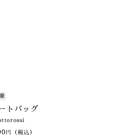
象
トートバッグ
orossi
00