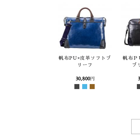
帆布PU×皮革ソフトブ
帆布Ｐ
リーフ
ブ
30,800
円