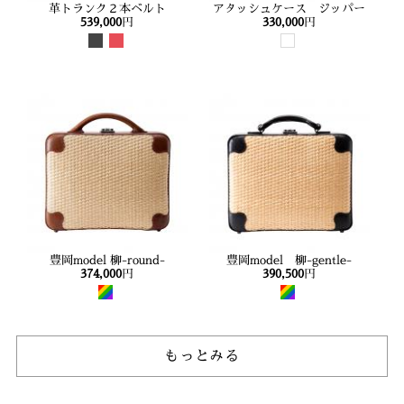
革トランク２本ベルト
アタッシュケース ジッパー
539,000
円
330,000
円
豊岡model 柳-round-
豊岡model 柳-gentle-
374,000
円
390,500
円
もっとみる