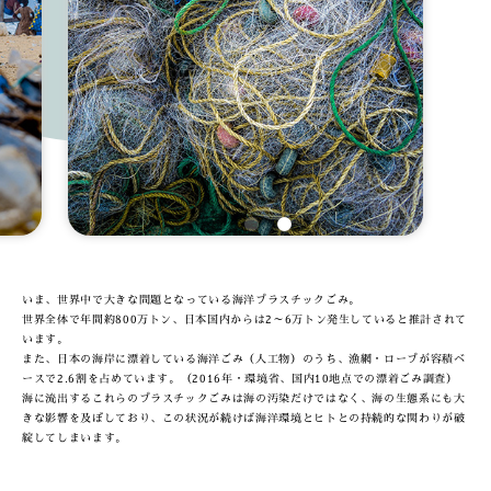
いま、世界中で大きな問題となっている海洋プラスチックごみ。
世界全体で年間約800万トン、日本国内からは2～6万トン発生していると推計されて
います。
また、日本の海岸に漂着している海洋ごみ（人工物）のうち、漁網・ロープが容積ベ
ースで2.6割を占めています。（2016年・環境省、国内10地点での漂着ごみ調査）
海に流出するこれらのプラスチックごみは海の汚染だけではなく、海の生態系にも大
きな影響を及ぼしており、この状況が続けば海洋環境とヒトとの持続的な関わりが破
綻してしまいます。