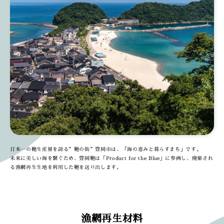
日本一の鞄生産量を誇る”鞄の街”豊岡市は、「海の恵みと暮らすまち」です。
未来に美しい海を繋ぐため、豊岡鞄は「Product for the Blue」に参画し、廃棄され
る漁網再生生地を利用した鞄を送り出します。
漁網再生材料