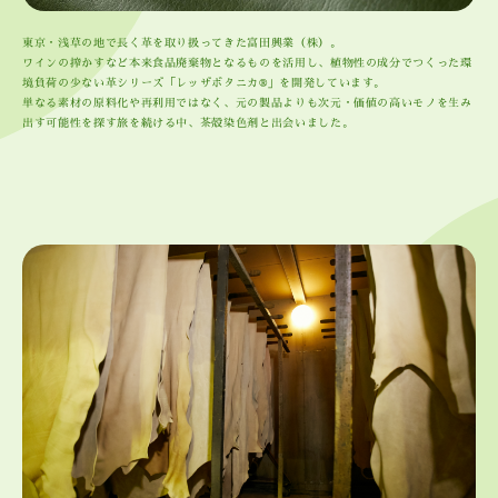
東京・浅草の地で長く革を取り扱ってきた富田興業（株）。
ワインの搾かすなど本来食品廃棄物となるものを活用し、植物性の成分でつくった環
境負荷の少ない革シリーズ「レッザボタニカ®」を開発しています。
単なる素材の原料化や再利用ではなく、元の製品よりも次元・価値の高いモノを生み
出す可能性を探す旅を続ける中、茶殻染色剤と出会いました。