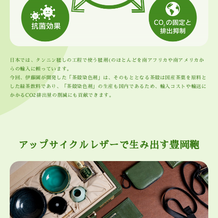
日本では、タンニン鞣しの工程で使う鞣剤(のほとんどを南アフリカや南アメリカか
らの輸入に頼っています。
今回、伊藤園が開発した「茶殻染色剤」は、そのもととなる茶殻は国産茶葉を原料と
した緑茶飲料であり、「茶殻染色剤」の生産も国内であるため、輸入コストや輸送に
かかるCO2排出量の削減にも貢献できます。
アップサイクルレザーで生み出す豊岡鞄