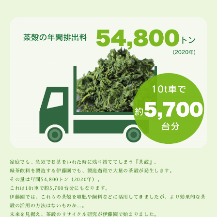
家庭でも、急須でお茶をいれた時に残り捨ててしまう『茶殻』。
緑茶飲料を製造する伊藤園でも、製造過程で大量の茶殻が発生します。
その量は年間54,800トン（2020年）。
これは10t車で約5,700台分にもなります。
伊藤園では、これらの茶殻を堆肥や飼料などに活用してきましたが、より効果的な茶
殻の活用の方法はないものか…。
未来を見据え、茶殻のリサイクル研究が伊藤園で始まりました。