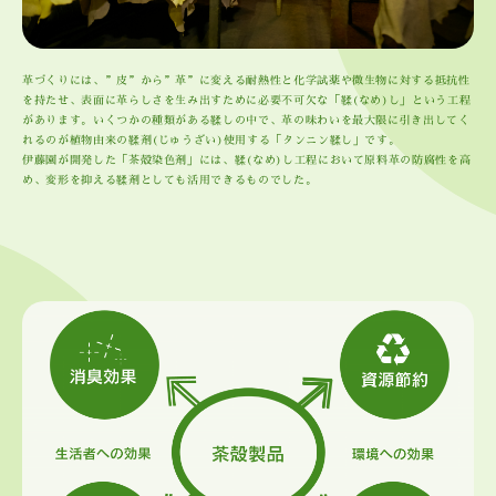
革づくりには、”皮”から”革”に変える耐熱性と化学試薬や微生物に対する抵抗性
を持たせ、表面に革らしさを生み出すために必要不可欠な「鞣(なめ)し」という工程
があります。いくつかの種類がある鞣しの中で、革の味わいを最大限に引き出してく
れるのが植物由来の鞣剤(じゅうざい)使用する「タンニン鞣し」です。
伊藤園が開発した「茶殻染色剤」には、鞣(なめ)し工程において原料革の防腐性を高
め、変形を抑える鞣剤としても活用できるものでした。