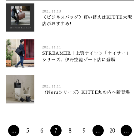
2025.11.13
＜ビジネスバッグ＞買い替えはKITTE大阪
店がおすすめ!
2025.11.11
STREAMER｜上質ナイロン「ナイサー」
シリーズ、伊丹空港ゲート店に登場
2025.11.11
〈Neruシリーズ〉KITTE丸の内へ新登場
...
5
6
7
8
9
...
20
...