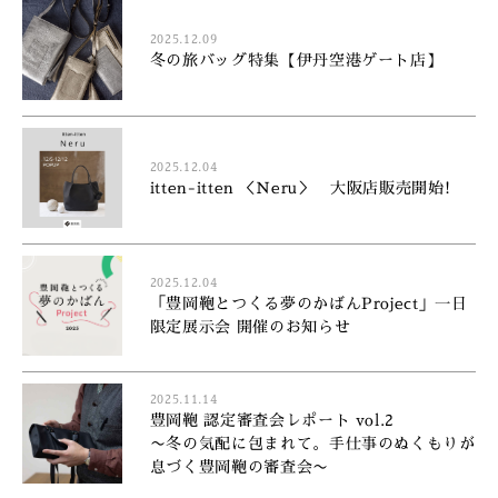
2025.12.09
冬の旅バッグ特集【伊丹空港ゲート店】
2025.12.04
itten-itten ＜Neru＞ 大阪店販売開始!
2025.12.04
「豊岡鞄とつくる夢のかばんProject」一日
限定展示会 開催のお知らせ
2025.11.14
豊岡鞄 認定審査会レポート vol.2
〜冬の気配に包まれて。手仕事のぬくもりが
息づく豊岡鞄の審査会〜