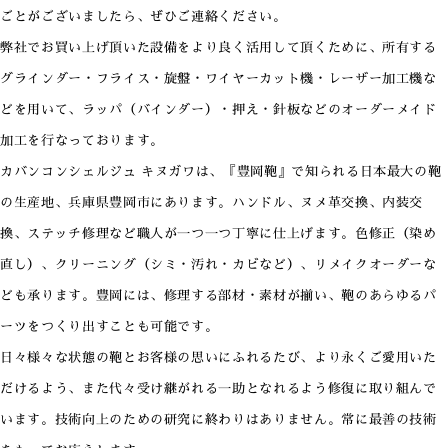
ごとがございましたら、ぜひご連絡ください。
弊社でお買い上げ頂いた設備をより良く活用して頂くために、所有する
グラインダー・フライス・旋盤・ワイヤーカット機・レーザー加工機な
どを用いて、ラッパ（バインダー）・押え・針板などのオーダーメイド
加工を行なっております。
カバンコンシェルジュ キヌガワは、『豊岡鞄』で知られる日本最大の鞄
の生産地、兵庫県豊岡市にあります。ハンドル、ヌメ革交換、内装交
換、ステッチ修理など職人が一つ一つ丁寧に仕上げます。色修正（染め
直し）、クリーニング（シミ・汚れ・カビなど）、リメイクオーダーな
ども承ります。豊岡には、修理する部材・素材が揃い、鞄のあらゆるパ
ーツをつくり出すことも可能です。
日々様々な状態の鞄とお客様の思いにふれるたび、より永くご愛用いた
だけるよう、また代々受け継がれる一助となれるよう修復に取り組んで
います。技術向上のための研究に終わりはありません。常に最善の技術